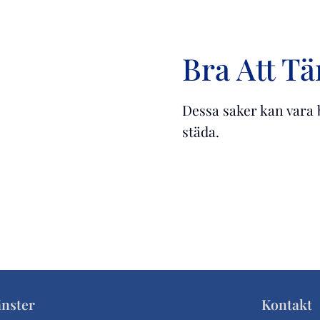
Bra Att T
Dessa saker kan vara 
städa.
änster
Kontakt