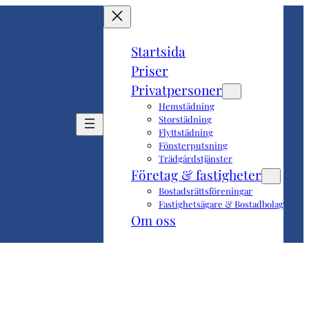
Startsida
Priser
Privatpersoner
Hemstädning
Storstädning
Flyttstädning
Fönsterputsning
Trädgårdstjänster
Företag & fastigheter
Bostadsrättsföreningar
Fastighetsägare & Bostadbolag
Om oss